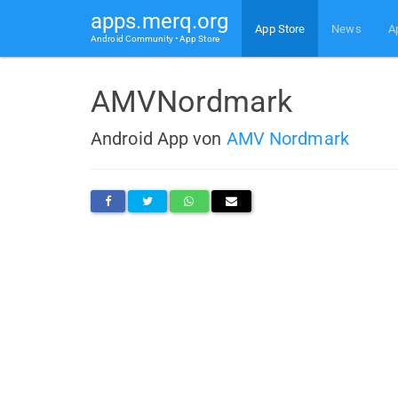
apps.merq.org
App Store
News
A
Android Community • App Store
AMVNordmark
Android App von
AMV Nordmark