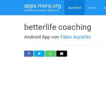
apps.merq.org
App Store
News
A
Android Community • App Store
betterlife coaching
Android App von
Fabio Azzarito