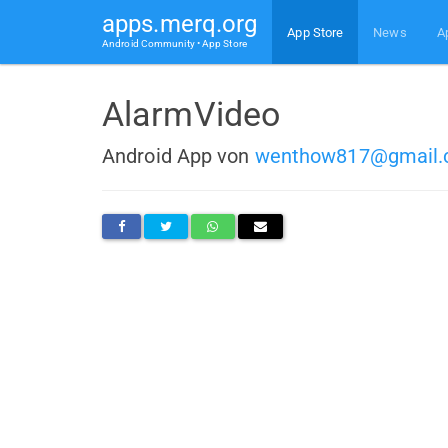
apps.merq.org
App Store
News
A
Android Community • App Store
AlarmVideo
Android App von
wenthow817@gmail