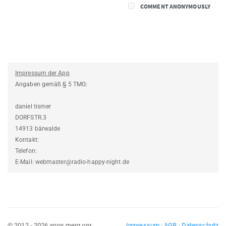
COMMENT ANONYMOUSLY
Impressum der App
Angaben gemäß § 5 TMG:
daniel tismer
DORFSTR.3
14913 bärwalde
Kontakt:
Telefon:
E-Mail: webmaster@radio-happy-night.de
© 2012 - 2026 apps.merq.org
Impressum
·
AGB
·
Datenschutz