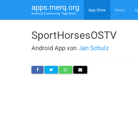
apps.merq.org
App Store
News
A
Android Community • App Store
SportHorsesOSTV
Android App von
Jan Schulz