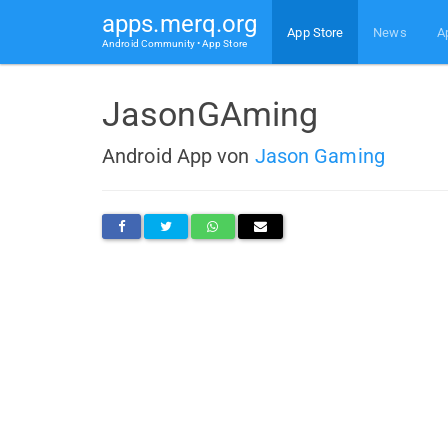
apps.merq.org
App Store
News
A
Android Community • App Store
JasonGAming
Android App von
Jason Gaming