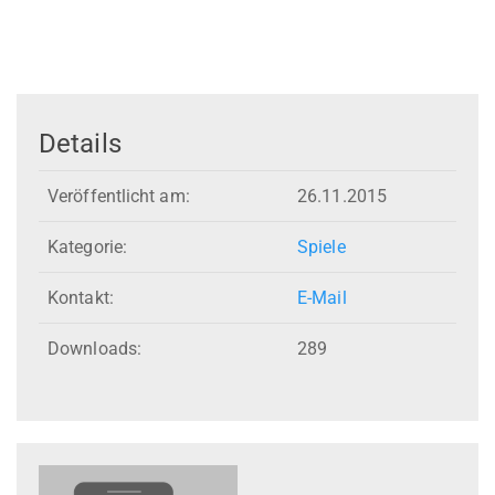
Details
Veröffentlicht am:
26.11.2015
Kategorie:
Spiele
Kontakt:
E-Mail
Downloads:
289