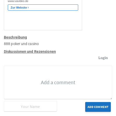
Beschreibung
888 poker und casino
Diskussionen und Rezensionen
Login
ADD COMMENT