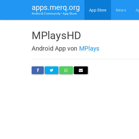
apps.merq.org
App Store
News
A
Android Community • App Store
MPlaysHD
Android App von
MPlays