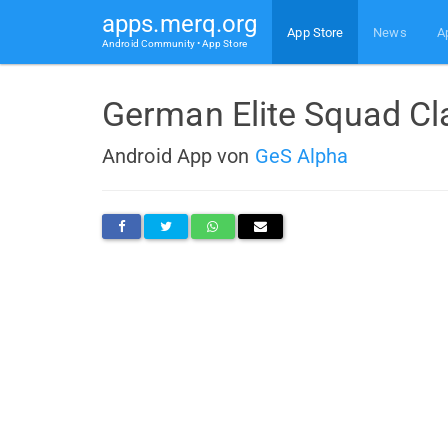
apps.merq.org
App Store
News
A
Android Community • App Store
German Elite Squad Cl
Android App von
GeS Alpha