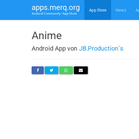
apps.merq.org
App Store
News
A
Android Community • App Store
Anime
Android App von
JB.Production`s