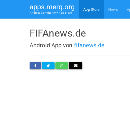
apps.merq.org
App Store
News
A
Android Community • App Store
FIFAnews.de
Android App von
fifanews.de