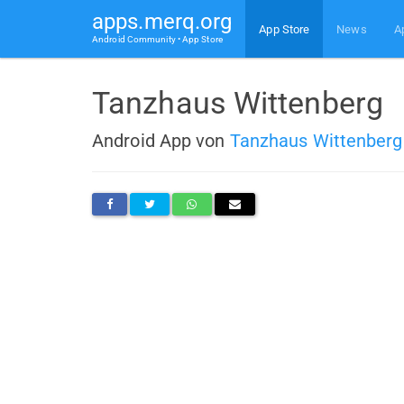
apps.merq.org
App Store
News
A
Android Community • App Store
Tanzhaus Wittenberg
Android App von
Tanzhaus Wittenberg