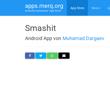
apps.merq.org
App Store
News
A
Android Community • App Store
Smashit
Android App von
Muhamad Dargaev