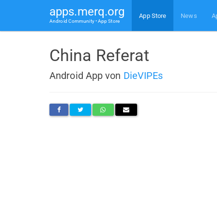
apps.merq.org
App Store
News
A
Android Community • App Store
China Referat
Android App von
DieVIPEs