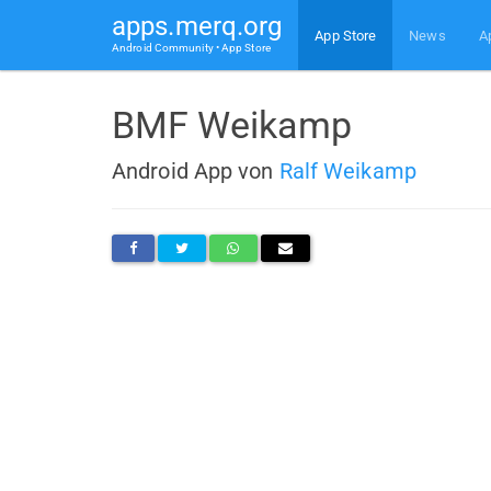
apps.merq.org
App Store
News
A
Android Community • App Store
BMF Weikamp
Android App von
Ralf Weikamp