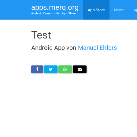
apps.merq.org
App Store
News
A
Android Community • App Store
Test
Android App von
Manuel Ehlers