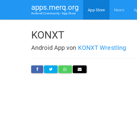
apps.merq.org
App Store
News
A
Android Community • App Store
KONXT
Android App von
KONXT Wrestling