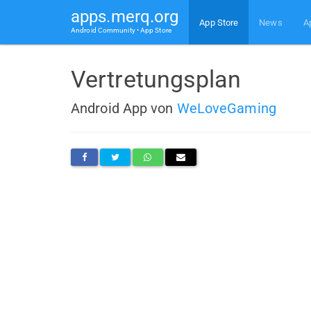
apps.merq.org
App Store
News
A
Android Community • App Store
Vertretungsplan
Android App von
WeLoveGaming