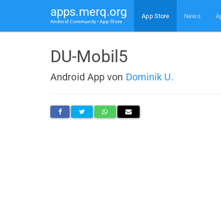
apps.merq.org
App Store
News
A
Android Community • App Store
DU-Mobil5
Android App von
Dominik U.