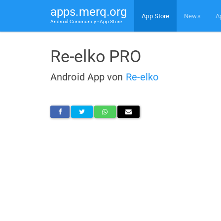
apps.merq.org
App Store
News
A
Android Community • App Store
Re-elko PRO
Android App von
Re-elko