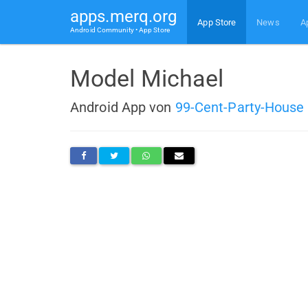
apps.merq.org
App Store
News
A
Android Community • App Store
Model Michael
Android App von
99-Cent-Party-House