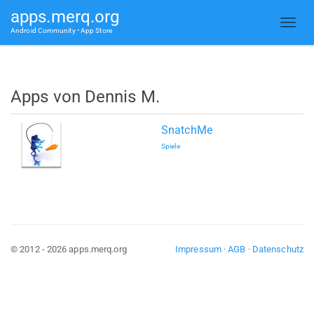
apps.merq.org
Android Community • App Store
Apps von Dennis M.
SnatchMe
Spiele
© 2012 - 2026 apps.merq.org
Impressum
·
AGB
·
Datenschutz