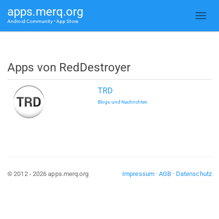
apps.merq.org
Android Community • App Store
Apps von RedDestroyer
TRD
Blogs und Nachrichten
© 2012 - 2026 apps.merq.org
Impressum
·
AGB
·
Datenschutz