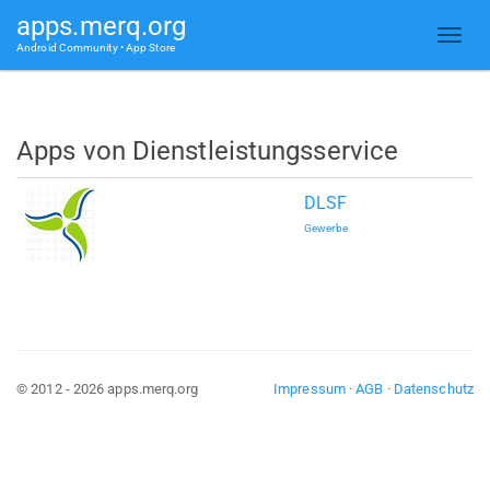
apps.merq.org
Android Community • App Store
Apps von Dienstleistungsservice
DLSF
Gewerbe
© 2012 - 2026 apps.merq.org
Impressum
·
AGB
·
Datenschutz