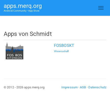
apps.merq.org
Android Community • App Store
Apps von Schmidt
FOSBOSKT
Wissenschaft
© 2012 - 2026 apps.merq.org
Impressum
·
AGB
·
Datenschutz