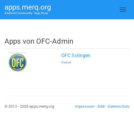
apps.merq.org
Android Community • App Store
Apps von OFC-Admin
OFC Solingen
Freizeit
© 2012 - 2026 apps.merq.org
Impressum
·
AGB
·
Datenschutz