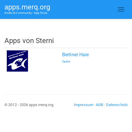
apps.merq.org
Android Community • App Store
Apps von Sterni
Berliner Haie
Spiele
© 2012 - 2026 apps.merq.org
Impressum
·
AGB
·
Datenschutz