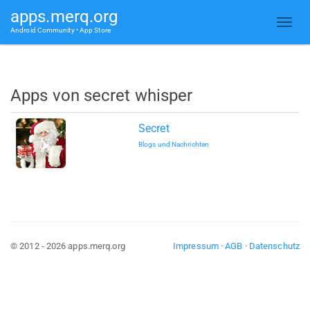
apps.merq.org
Android Community • App Store
Apps von secret whisper
Secret
Blogs und Nachrichten
© 2012 - 2026 apps.merq.org
Impressum
·
AGB
·
Datenschutz