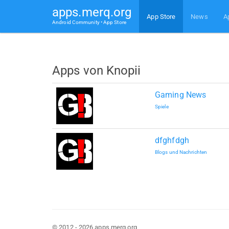
apps.merq.org
App Store
News
A
Android Community • App Store
Apps von Knopii
Gaming News
Spiele
dfghfdgh
Blogs und Nachrichten
© 2012 - 2026 apps.merq.org