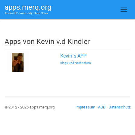
apps.merq.org
Android Community • App Store
Apps von Kevin v.d Kindler
Kevin´s APP
Blogs und Nachrichten
© 2012 - 2026 apps.merq.org
Impressum
·
AGB
·
Datenschutz