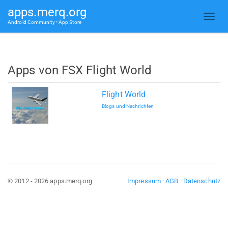
apps.merq.org
Android Community • App Store
Apps von FSX Flight World
Flight World
Blogs und Nachrichten
© 2012 - 2026 apps.merq.org
Impressum
·
AGB
·
Datenschutz