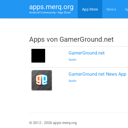
apps.merq.org
App Store
News
A
Android Community • App Store
Apps von GamerGround.net
GamerGround.net
Spiele
GamerGround.net News App
Spiele
© 2012 - 2026 apps.merq.org