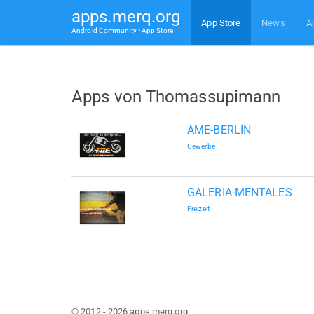
apps.merq.org
App Store
News
A
Android Community • App Store
Apps von Thomassupimann
AME-BERLIN
Gewerbe
GALERIA-MENTALES
Freizeit
© 2012 - 2026 apps.merq.org