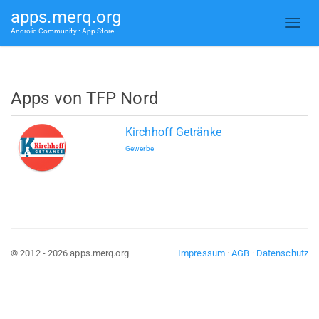
apps.merq.org
Android Community • App Store
Apps von TFP Nord
Kirchhoff Getränke
Gewerbe
© 2012 - 2026 apps.merq.org
Impressum
·
AGB
·
Datenschutz