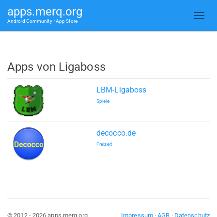
apps.merq.org
Android Community • App Store
Apps von Ligaboss
LBM-Ligaboss
Spiele
decocco.de
Freizeit
© 2012 - 2026 apps.merq.org
Impressum
·
AGB
·
Datenschutz