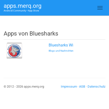
apps.merq.org
Android Community • App Store
Apps von Bluesharks
Bluesharks Wi
Blogs und Nachrichten
© 2012 - 2026 apps.merq.org
Impressum
·
AGB
·
Datenschutz