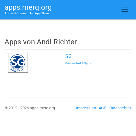
apps.merq.org
Android Community • App Store
Apps von Andi Richter
SG
Gesundheit & Sport
© 2012 - 2026 apps.merq.org
Impressum
·
AGB
·
Datenschutz