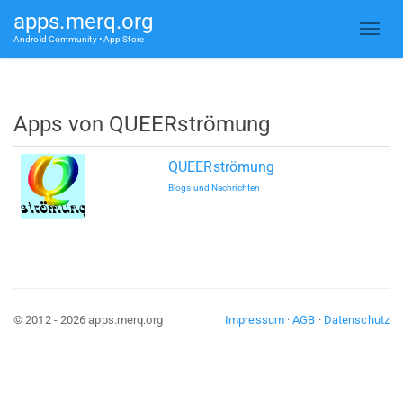
apps.merq.org
Android Community • App Store
Apps von QUEERströmung
QUEERströmung
Blogs und Nachrichten
© 2012 - 2026 apps.merq.org
Impressum
·
AGB
·
Datenschutz