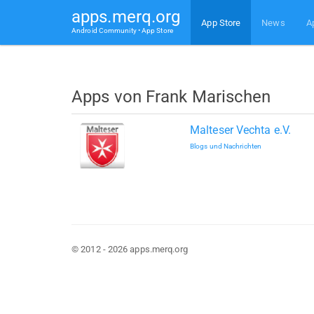
apps.merq.org
App Store
News
A
Android Community • App Store
Apps von Frank Marischen
Malteser Vechta e.V.
Blogs und Nachrichten
© 2012 - 2026 apps.merq.org