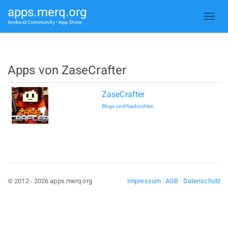
apps.merq.org
Android Community • App Store
Apps von ZaseCrafter
ZaseCrafter
Blogs und Nachrichten
© 2012 - 2026 apps.merq.org
Impressum
·
AGB
·
Datenschutz