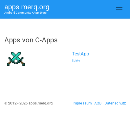
apps.merq.org
Android Community • App Store
Apps von C-Apps
TestApp
Spiele
© 2012 - 2026 apps.merq.org
Impressum
·
AGB
·
Datenschutz