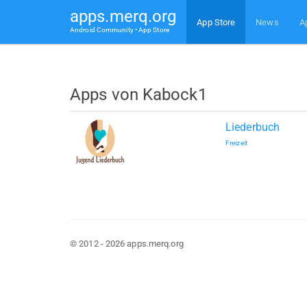
apps.merq.org
App Store
News
A
Android Community • App Store
Apps von Kabock1
Liederbuch
Freizeit
© 2012 - 2026 apps.merq.org