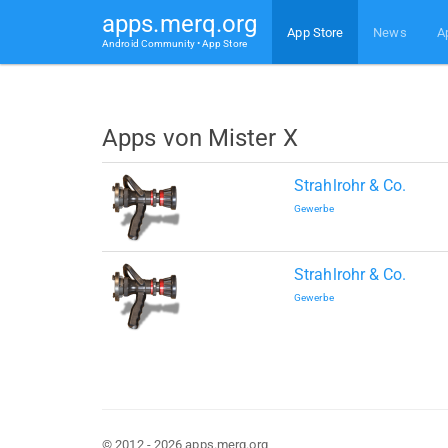
apps.merq.org
App Store
News
A
Android Community • App Store
Apps von Mister X
Strahlrohr & Co.
Gewerbe
Strahlrohr & Co.
Gewerbe
© 2012 - 2026 apps.merq.org