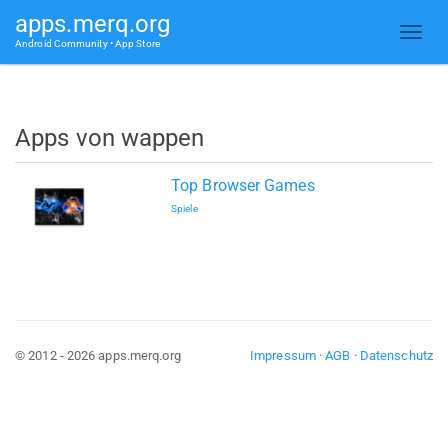
apps.merq.org
Android Community • App Store
Apps von wappen
Top Browser Games
Spiele
© 2012 - 2026 apps.merq.org
Impressum
·
AGB
·
Datenschutz