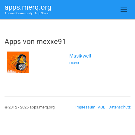
apps.merq.org
Android Community • App Store
Apps von mexxe91
Musikwelt
Freizeit
© 2012 - 2026 apps.merq.org
Impressum
·
AGB
·
Datenschutz