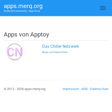
apps.merq.org
Android Community • App Store
Apps von Apptoy
Das Chiller Netzwerk
Blogs und Nachrichten
© 2012 - 2026 apps.merq.org
Impressum
·
AGB
·
Datenschutz