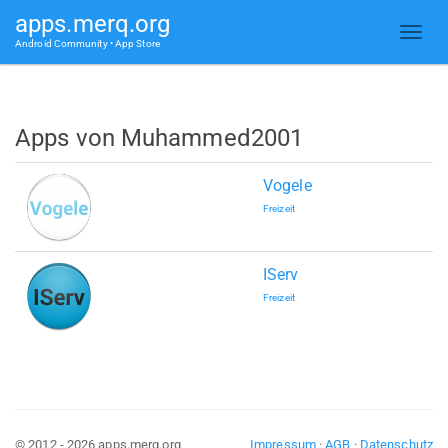
apps.merq.org
Android Community • App Store
Apps von Muhammed2001
Vogele
Freizeit
IServ
Freizeit
© 2012 - 2026 apps.merq.org
Impressum
·
AGB
·
Datenschutz