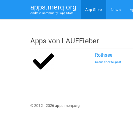
apps.merq.org
App Store
News
A
Android Community • App Store
Apps von LAUFFieber
Rothsee
Gesundheit & Sport
© 2012 - 2026 apps.merq.org