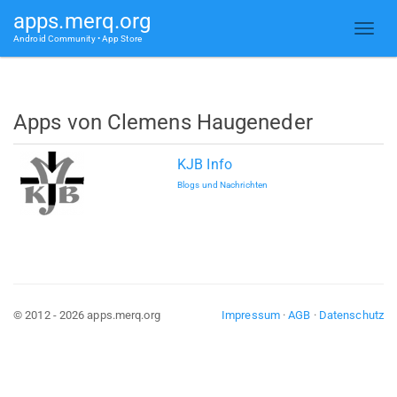
apps.merq.org
Android Community • App Store
Apps von Clemens Haugeneder
KJB Info
Blogs und Nachrichten
© 2012 - 2026 apps.merq.org
Impressum
·
AGB
·
Datenschutz