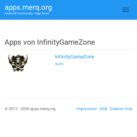
apps.merq.org
Android Community • App Store
Apps von InfinityGameZone
InfinityGameZone
Spiele
© 2012 - 2026 apps.merq.org
Impressum
·
AGB
·
Datenschutz